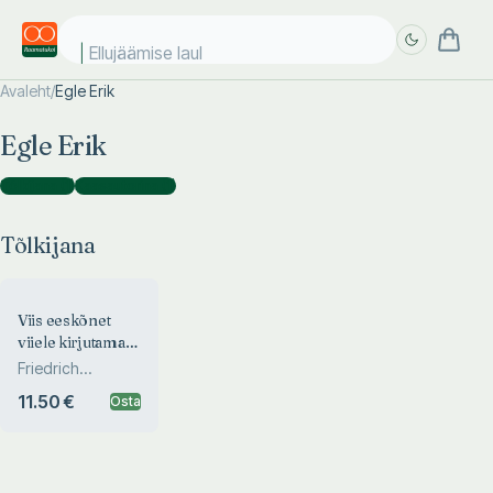
S
Avaleht
/
Egle Erik
Täpsem
Täpsem
Egle Erik
otsing
otsing
Tõlkijana
(
1
)
Kaasautorina
(
1
)
Tõlkijana
Viis eeskõnet
viiele kirjutamata
raamatule
Friedrich
Nietzsche
11.50 €
Osta