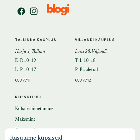
TALLINNA KAUPLUS
VILJANDI KAUPLUS
Harju 1, Tallinn
Lossi 28, Viljandi
E–R 10–19
T–L 10–18
L–P 10–17
P–E suletud
683 7711
683 7712
KLIENDITUGI
Kohaletoimetamine
Maksmine
Tagastamine
Kasutame küpsiseid