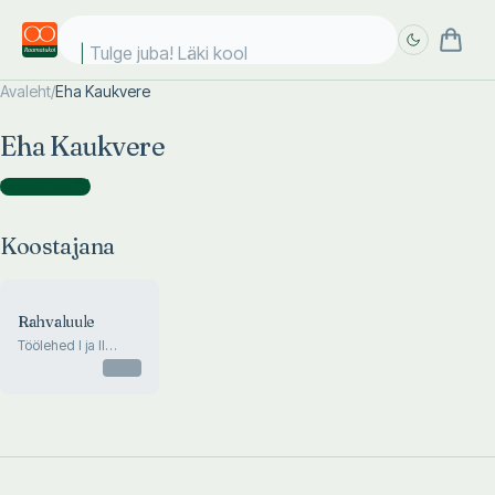
Tulge juba! Läki kooli
Avaleht
/
Eha Kaukvere
Täpsem
Täpsem
Eha Kaukvere
otsing
otsing
Koostajana
(
1
)
Koostajana
Rahvaluule
Töölehed I ja II
kooliastme
Otsas
emakeeletundi