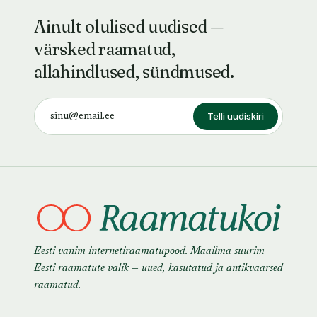
Ainult olulised uudised —
värsked raamatud,
allahindlused, sündmused.
Telli uudiskiri
Eesti vanim internetiraamatupood. Maailma suurim
Eesti raamatute valik — uued, kasutatud ja antikvaarsed
raamatud.