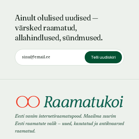
Ainult olulised uudised —
värsked raamatud,
allahindlused, sündmused.
Telli uudiskiri
Eesti vanim internetiraamatupood. Maailma suurim
Eesti raamatute valik — uued, kasutatud ja antikvaarsed
raamatud.