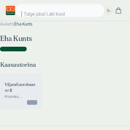
Tulge juba! Läki kooli
Avaleht
/
Eha Kunts
Täpsem
Täpsem
Eha Kunts
otsing
otsing
Kaasautorina
(
1
)
Kaasautorina
Viljandi autobaas
nr 8
Kroonika,
meenutused
Otsas