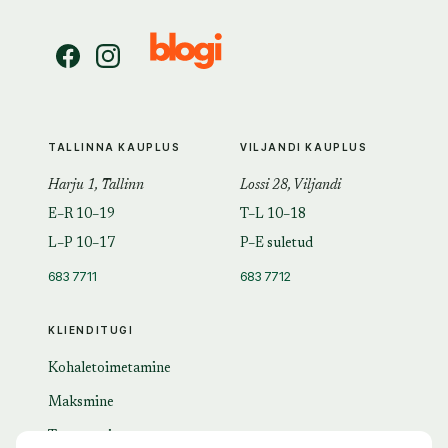
TALLINNA KAUPLUS
VILJANDI KAUPLUS
Harju 1, Tallinn
Lossi 28, Viljandi
E–R 10–19
T–L 10–18
L–P 10–17
P–E suletud
683 7711
683 7712
KLIENDITUGI
Kohaletoimetamine
Maksmine
Tagastamine