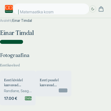
Matemaatika kosmo
Avaleht
/
Einar Timdal
Täpsem
Täpsem
Einar Timdal
otsing
otsing
Fotograafina
(
2
)
Fotograafina
Eestikeelsed
Eesti kividel
Eesti puudel
kasvavad
kasvavad
suursamblikud.
suursamblikud
Otsas
Randlane, Saag,
Epilithic
Martin, Marmor
17.00 €
Osta
macrolichens of
Estonia.
Эпилитные