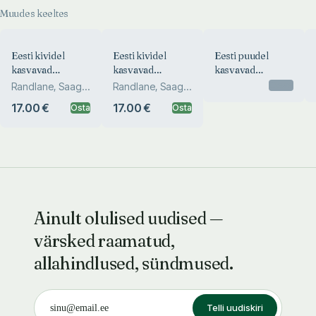
макролишайники
Muudes keeltes
Эстонии
Eesti kividel
Eesti kividel
Eesti puudel
kasvavad
kasvavad
kasvavad
suursamblikud.
suursamblikud.
suursamblikud
Otsas
Randlane, Saag,
Randlane, Saag,
Epilithic
Epilithic
Martin, Marmor
Martin, Marmor
17.00 €
17.00 €
Osta
Osta
macrolichens of
macrolichens of
Estonia.
Estonia.
Эпилитные
Эпилитные
макролишайники
макролишайники
Эстонии
Эстонии
Ainult olulised uudised —
värsked raamatud,
allahindlused, sündmused.
Telli uudiskiri