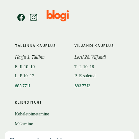
TALLINNA KAUPLUS
VILJANDI KAUPLUS
Harju 1, Tallinn
Lossi 28, Viljandi
E–R 10–19
T–L 10–18
L–P 10–17
P–E suletud
683 7711
683 7712
KLIENDITUGI
Kohaletoimetamine
Maksmine
Tagastamine