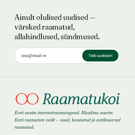
Ainult olulised uudised —
värsked raamatud,
allahindlused, sündmused.
Telli uudiskiri
Eesti vanim internetiraamatupood. Maailma suurim
Eesti raamatute valik — uued, kasutatud ja antikvaarsed
raamatud.