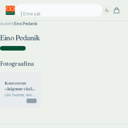
Enne päik
Avaleht
/
Eino Pedanik
Täpsem
Täpsem
Eino Pedanik
otsing
otsing
Fotograafina
(
1
)
Fotograafina
Konverents
«Jalgratas viiuli
vastu»
Ullo Toomist, tema
koolkonnast ja
Otsas
tantsupidudest.
Eesti
Rahvusraamatukogus
15.-17. 11. 2012.
Ettekannete tekstid