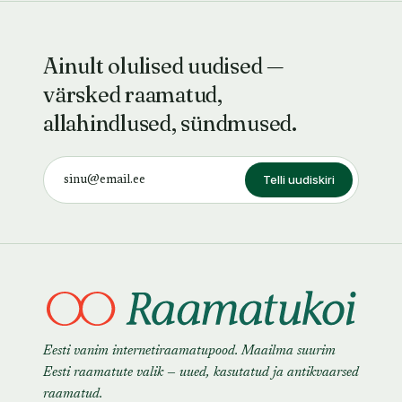
Ainult olulised uudised —
värsked raamatud,
allahindlused, sündmused.
Telli uudiskiri
Eesti vanim internetiraamatupood. Maailma suurim
Eesti raamatute valik — uued, kasutatud ja antikvaarsed
raamatud.