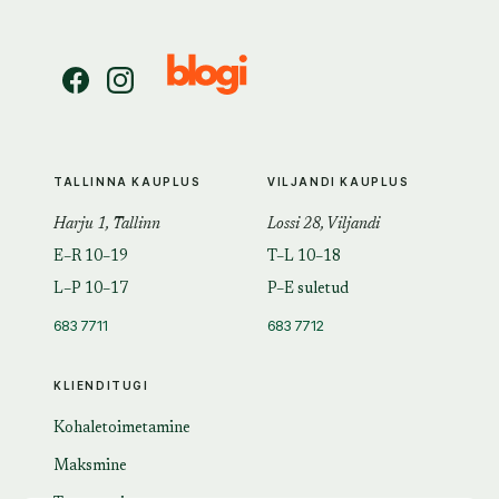
TALLINNA KAUPLUS
VILJANDI KAUPLUS
Harju 1, Tallinn
Lossi 28, Viljandi
E–R 10–19
T–L 10–18
L–P 10–17
P–E suletud
683 7711
683 7712
KLIENDITUGI
Kohaletoimetamine
Maksmine