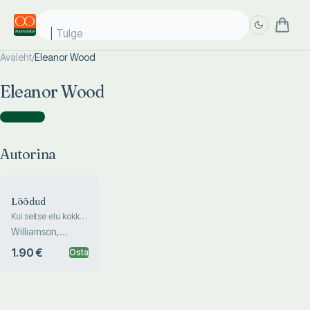
Tulge
Avaleht
/
Eleanor Wood
Täpsem
Täpsem
Eleanor Wood
otsing
otsing
Autorina
(
1
)
Autorina
Löödud
Kui seitse elu kokku
põrkavad
Williamson,
Barnard, Byrne,
1.90 €
Osta
Pratt, Bo...