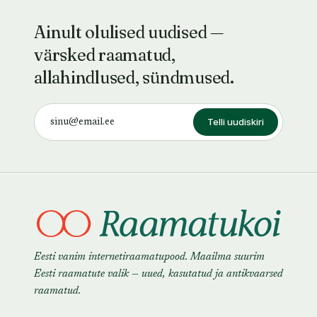
Ainult olulised uudised —
värsked raamatud,
allahindlused, sündmused.
Telli uudiskiri
Eesti vanim internetiraamatupood. Maailma suurim
Eesti raamatute valik — uued, kasutatud ja antikvaarsed
raamatud.