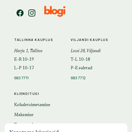
TALLINNA KAUPLUS
VILJANDI KAUPLUS
Harju 1, Tallinn
Lossi 28, Viljandi
E–R 10–19
T–L 10–18
L–P 10–17
P–E suletud
683 7711
683 7712
KLIENDITUGI
Kohaletoimetamine
Maksmine
Tagastamine