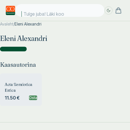
Tulge juba! Läki kool
Avaleht
/
Eleni Alexandri
Täpsem
Täpsem
Eleni Alexandri
otsing
otsing
Kaasautorina
(
1
)
Kaasautorina
Acta Semiotica
Estica
11.50 €
Osta