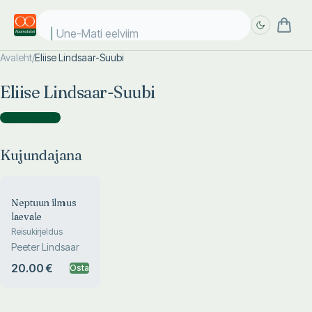
Une-Mati eelviima
Avaleht
/
Eliise Lindsaar-Suubi
Täpsem
Täpsem
Eliise Lindsaar-Suubi
otsing
otsing
Kujundajana
(
1
)
Kujundajana
Neptuun ilmus
laevale
Reisukirjeldus
Peeter Lindsaar
20.00 €
Osta