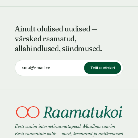
Ainult olulised uudised —
värsked raamatud,
allahindlused, sündmused.
Telli uudiskiri
Eesti vanim internetiraamatupood. Maailma suurim
Eesti raamatute valik — uued, kasutatud ja antikvaarsed