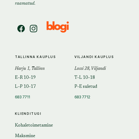
raamatud.
TALLINNA KAUPLUS
VILJANDI KAUPLUS
Harju 1, Tallinn
Lossi 28, Viljandi
E–R 10–19
T–L 10–18
L–P 10–17
P–E suletud
683 7711
683 7712
KLIENDITUGI
Kohaletoimetamine
Maksmine