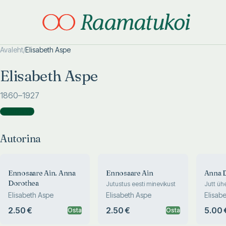
Avaleht
/
Elisabeth Aspe
Otsi täpsemalt
Otsi täpsemalt
Elisabeth Aspe
1860
–1927
Autorina
(
6
)
Autorina
Ennosaare Ain. Anna
Ennosaare Ain
Anna 
Dorothea
Jutustus eesti minevikust
Jutt ühe
Elisabeth Aspe
Elisabeth Aspe
Elisab
2.50 €
2.50 €
5.00 
Osta
Osta