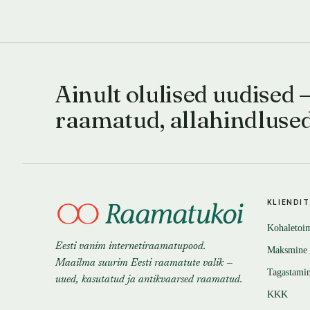
Ainult olulised uudised 
raamatud, allahindluse
KLIENDI
Kohaletoi
Eesti vanim internetiraamatupood.
Maksmine
Maailma suurim Eesti raamatute valik —
Tagastami
uued, kasutatud ja antikvaarsed raamatud.
KKK