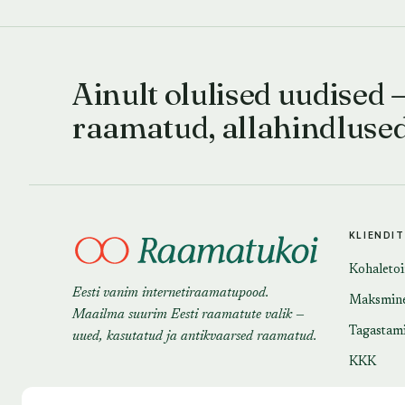
Ainult olulised uudised 
raamatud, allahindluse
KLIENDI
Kohaleto
Eesti vanim internetiraamatupood.
Maksmin
Maailma suurim Eesti raamatute valik —
Tagastam
uued, kasutatud ja antikvaarsed raamatud.
KKK