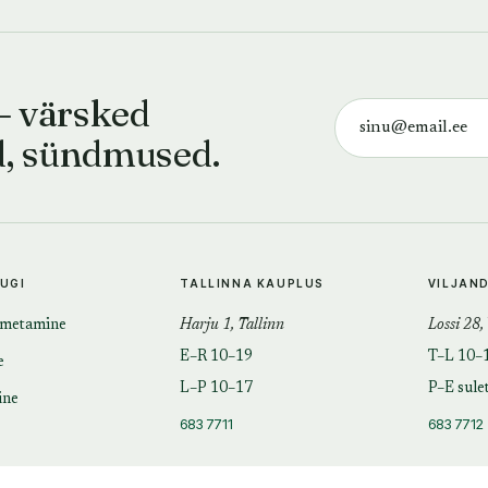
— värsked
d, sündmused.
TUGI
TALLINNA KAUPLUS
VILJAN
imetamine
Harju 1, Tallinn
Lossi 28,
E–R 10–19
T–L 10–
e
L–P 10–17
P–E sule
ine
683 7711
683 7712