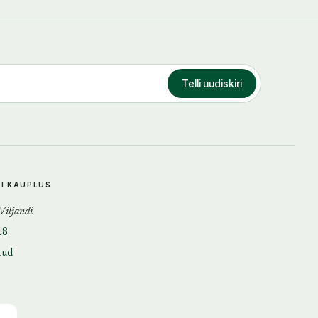
Telli uudiskiri
DI KAUPLUS
 Viljandi
18
tud