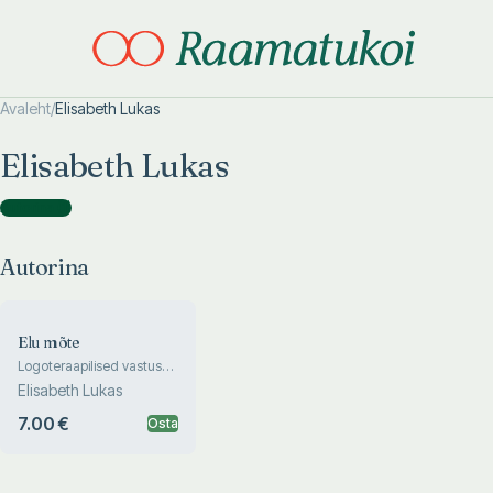
Avaleht
/
Elisabeth Lukas
Otsi täpsemalt
Otsi täpsemalt
Elisabeth Lukas
Autorina
(
1
)
Autorina
Elu mõte
Logoteraapilised vastused
eksistentsiaalsetele
Elisabeth Lukas
küsimustele
7.00 €
Osta