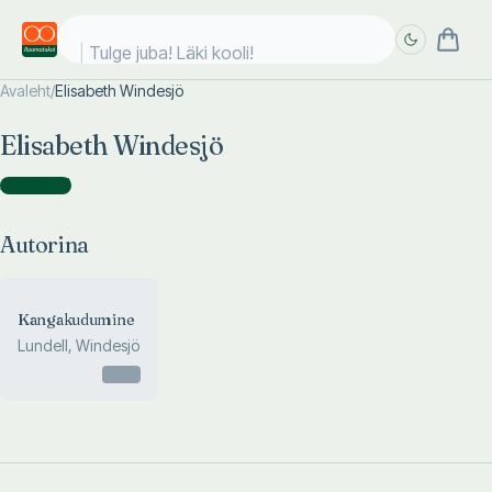
Tulge juba! Läki kooli!
Avaleht
/
Elisabeth Windesjö
Täpsem
Täpsem
Elisabeth Windesjö
otsing
otsing
Autorina
(
1
)
Autorina
Kangakudumine
Lundell, Windesjö
Otsas