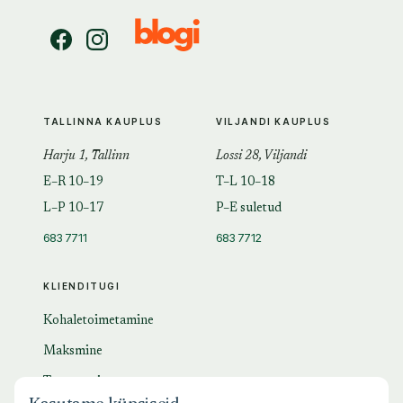
TALLINNA KAUPLUS
VILJANDI KAUPLUS
Harju 1, Tallinn
Lossi 28, Viljandi
E–R 10–19
T–L 10–18
L–P 10–17
P–E suletud
683 7711
683 7712
KLIENDITUGI
Kohaletoimetamine
Maksmine
Tagastamine