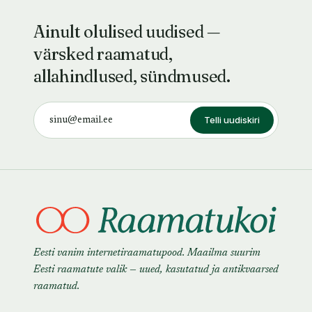
Ainult olulised uudised —
värsked raamatud,
allahindlused, sündmused.
Telli uudiskiri
Eesti vanim internetiraamatupood. Maailma suurim
Eesti raamatute valik — uued, kasutatud ja antikvaarsed
raamatud.