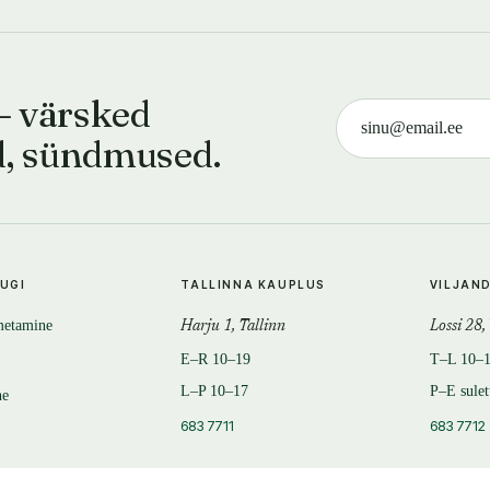
— värsked
d, sündmused.
TUGI
TALLINNA KAUPLUS
VILJAN
metamine
Harju 1, Tallinn
Lossi 28,
E–R 10–19
T–L 10–
L–P 10–17
P–E sule
ne
683 7711
683 7712