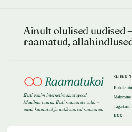
Ainult olulised uudised 
raamatud, allahindluse
KLIENDI
Kohaletoi
Eesti vanim internetiraamatupood.
Maksmine
Maailma suurim Eesti raamatute valik —
Tagastami
uued, kasutatud ja antikvaarsed raamatud.
KKK