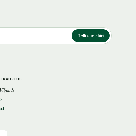
Telli uudiskiri
DI KAUPLUS
 Viljandi
18
tud