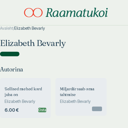
Avaleht
/
Elizabeth Bevarly
Otsi täpsemalt
Otsi täpsemalt
Elizabeth Bevarly
Autorina
(
2
)
Autorina
Sellised mehed kord
Miljardär saab oma
juba on
tahtmise
Elizabeth Bevarly
Elizabeth Bevarly
Otsas
6.00 €
Osta