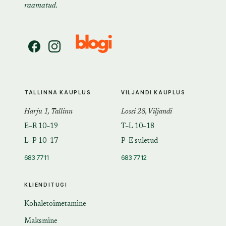
raamatud.
TALLINNA KAUPLUS
VILJANDI KAUPLUS
Harju 1, Tallinn
Lossi 28, Viljandi
E–R 10–19
T–L 10–18
L–P 10–17
P–E suletud
683 7711
683 7712
KLIENDITUGI
Kohaletoimetamine
Maksmine