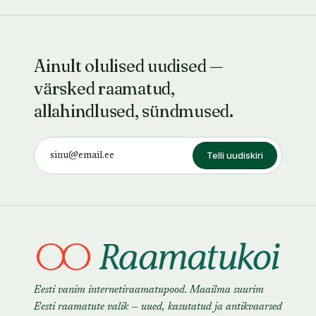
Ainult olulised uudised —
värsked raamatud,
allahindlused, sündmused.
Telli uudiskiri
Eesti vanim internetiraamatupood. Maailma suurim
Eesti raamatute valik — uued, kasutatud ja antikvaarsed