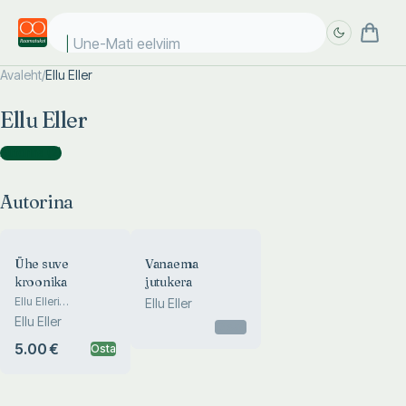
Une-Mati eelviima
Avaleht
/
Ellu Eller
Täpsem
Täpsem
Ellu Eller
otsing
otsing
Autorina
(
2
)
Autorina
Ühe suve
Vanaema
kroonika
jutukera
Ellu Elleri
Ellu Eller
mälestused.
Ellu Eller
Otsas
Sortavala
puhkekodu, Karjala,
5.00 €
Osta
1953. a. suvi