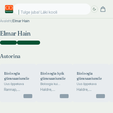
Tulge juba! Läki kooli!
Avaleht
/
Elmar Hain
Täpsem
Täpsem
Elmar Hain
otsing
otsing
Autorina
(
5
)
Kaasautorina
(
1
)
Autorina
Bioloogia
Bioloogia õpik
Bioloogia
gümnaasiumile
gümnaasiumile
gümnaasiumile
Uus õppekava
Bioloogia kui
Uus õppekava
teadus. Organismid.
Rannap,
Haldre,
Haldre,
Rakuõpetus
Tenhunen,
Tenhunen, Hain,
Tenhunen, Hain,
Otsas
Otsas
Otsas
Zingel, Hain,
Holopainen, S...
Happonen, Hol...
Happo...