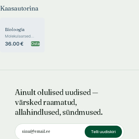
Kaasautorina
Bioloogia
Molekulaarsed
protsessid. Õpik
36.00 €
Osta
gümnaasiumile
Ainult olulised uudised —
värsked raamatud,
allahindlused, sündmused.
Telli uudiskiri