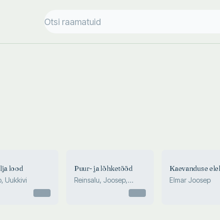
lja lood
Puur- ja lõhketööd
Kaevanduse elek
, Uukkivi
Reinsalu, Joosep,
Elmar Joosep
Aruküla, Eigo
Otsas
Otsas