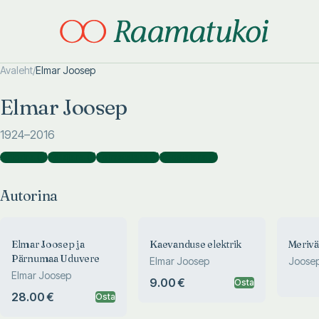
Avaleht
/
Elmar Joosep
Otsi täpsemalt
Otsi täpsemalt
Elmar Joosep
1924
–2016
Autorina
(
5
)
Tõlkijana
(
1
)
Toimetajana
(
1
)
Koostajana
(
1
)
Autorina
Elmar Joosep ja
Kaevanduse elektrik
Merivä
Pärnumaa Uduvere
Elmar Joosep
Joosep
Elmar Joosep
9.00 €
Osta
28.00 €
Osta