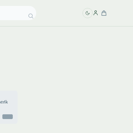
trik
Otsas