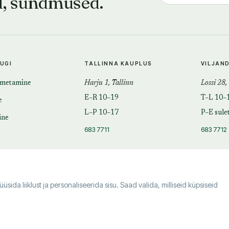
d, sündmused.
TUGI
TALLINNA KAUPLUS
VILJAN
imetamine
Harju 1, Tallinn
Lossi 28,
E–R 10–19
T–L 10–
e
L–P 10–17
P–E sule
ine
683 7711
683 7712
da liiklust ja personaliseerida sisu. Saad valida, milliseid küpsiseid