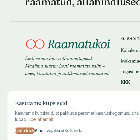
raamatud, allahindluse
KLIENDI
Kohaleto
Eesti vanim internetiraamatupood.
Maksmin
Maailma suurim Eesti raamatute valik —
Tagastam
uued, kasutatud ja antikvaarsed raamatud.
KKK
Kasutame küpsiseid
Kasutame küpsiseid, et pakkuda paremat kasutuskogemust, analüüsi
lubad.
Loe lahemalt
Luba kõik
Ainult vajalikud
Kohanda
© 1995–
2026
Kuutõrvaja OÜ · reg. 10463994