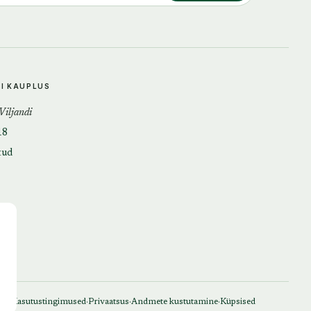
DI KAUPLUS
 Viljandi
18
tud
·
·
·
Kasutustingimused
Privaatsus
Andmete kustutamine
Küpsised