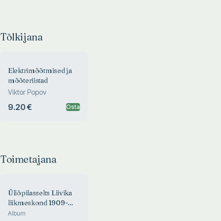
Tõlkijana
Elektrimõõtmised ja
mõõteriistad
Viktor Popov
9.20 €
Osta
Toimetajana
Üliõpilasselts Liivika
liikmeskond 1909-
2003
Album