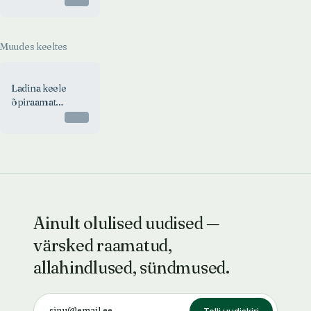
Otsas
Muudes keeltes
Ladina keele
õpiraamat
keskkoolidelle
Otsas
Ainult olulised uudised —
värsked raamatud,
allahindlused, sündmused.