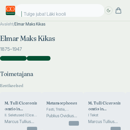
Tulge juba! Läki kooli!
Avaleht
/
Elmar Maks Kikas
Täpsem
Täpsem
Elmar Maks Kikas
otsing
otsing
1875
–1947
Toimetajana
(
4
)
Koostajana
(
1
)
Toimetajana
Eestikeelsed
M. Tulli Ciceronis
Metamorphoses
M. Tulli Ciceronis
oratio in
oratio in
Fasti, Tristia,
Sententiae
Catilinam prima
Catilinam prima
II. Seletused (Cicero
I Tekst
Publius Ovidius
väljavalikus. Tekst.
ja Catilina elulooga)
in senatu habita
in senatu habita
Marcus Tullius
Naso
Marcus Tullius
Lisadega:
Otsas
(Cicero esimene
Cicero
Cicero
prosoodia, meetrika,
Otsas
Otsas