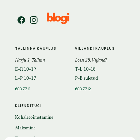
TALLINNA KAUPLUS
VILJANDI KAUPLUS
Harju 1, Tallinn
Lossi 28, Viljandi
E–R 10–19
T–L 10–18
L–P 10–17
P–E suletud
683 7711
683 7712
KLIENDITUGI
Kohaletoimetamine
Maksmine
Tagastamine