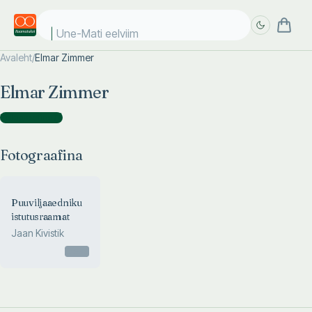
Une-Mati eelviima
Avaleht
/
Elmar Zimmer
Täpsem
Täpsem
Elmar Zimmer
otsing
otsing
Fotograafina
(
1
)
Fotograafina
Puuviljaaedniku
istutusraamat
Jaan Kivistik
Otsas