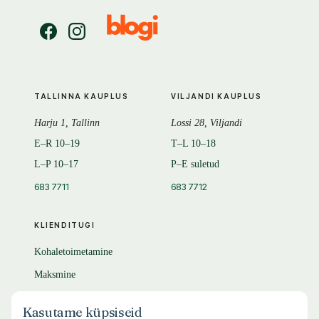
TALLINNA KAUPLUS
VILJANDI KAUPLUS
Harju 1, Tallinn
Lossi 28, Viljandi
E–R 10–19
T–L 10–18
L–P 10–17
P–E suletud
683 7711
683 7712
KLIENDITUGI
Kohaletoimetamine
Maksmine
Tagastamine
Kasutame küpsiseid