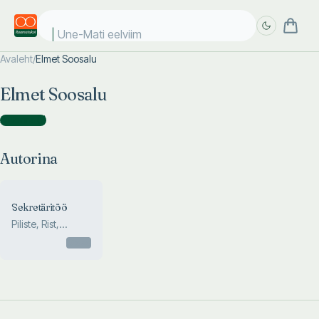
Une-Mati eelviima
Avaleht
/
Elmet Soosalu
Täpsem
Täpsem
Elmet Soosalu
otsing
otsing
Autorina
(
1
)
Autorina
Sekretäritöö
Piliste, Rist,
Soosalu
Otsas