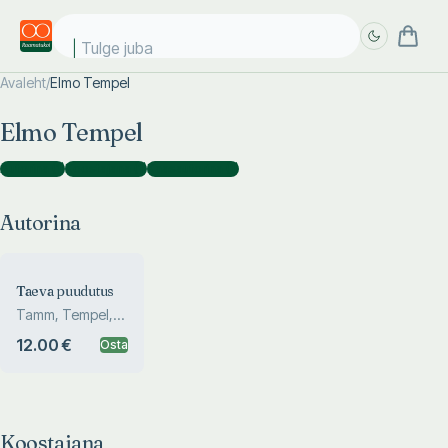
Tulge juba!
Avaleht
/
Elmo Tempel
Täpsem
Täpsem
Elmo Tempel
otsing
otsing
Autorina
(
1
)
Koostajana
(
1
)
Kaasautorina
(
1
)
Autorina
Taeva puudutus
Tamm, Tempel,
Tuvikene
12.00 €
Osta
Koostajana