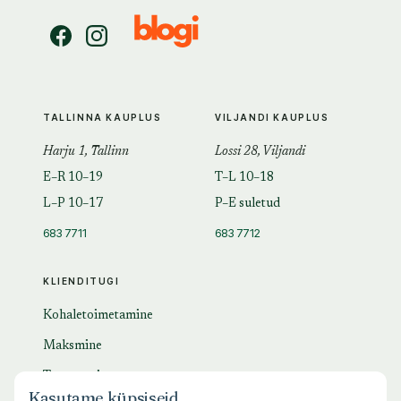
TALLINNA KAUPLUS
VILJANDI KAUPLUS
Harju 1, Tallinn
Lossi 28, Viljandi
E–R 10–19
T–L 10–18
L–P 10–17
P–E suletud
683 7711
683 7712
KLIENDITUGI
Kohaletoimetamine
Maksmine
Tagastamine
Kasutame küpsiseid