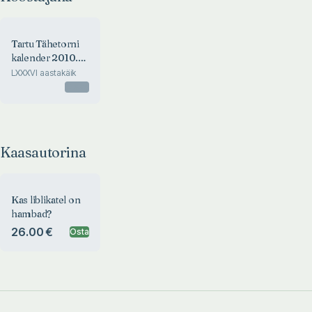
Tartu Tähetorni
kalender 2010.
aastaks
LXXXVI aastakäik
Otsas
Kaasautorina
Kas liblikatel on
hambad?
26.00 €
Osta