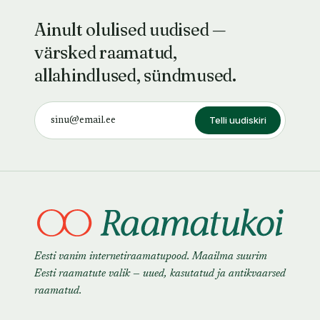
Ainult olulised uudised —
värsked raamatud,
allahindlused, sündmused.
Telli uudiskiri
Eesti vanim internetiraamatupood. Maailma suurim
Eesti raamatute valik — uued, kasutatud ja antikvaarsed
raamatud.