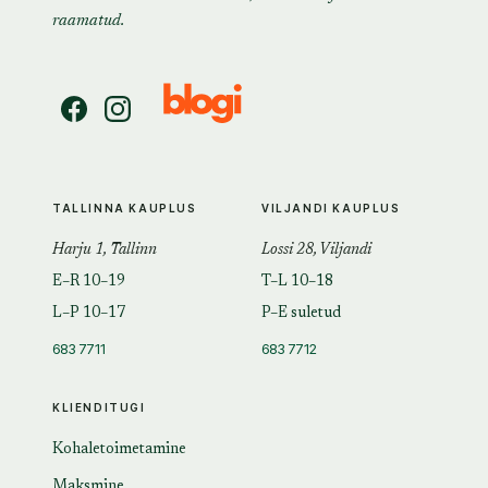
raamatud.
TALLINNA KAUPLUS
VILJANDI KAUPLUS
Harju 1, Tallinn
Lossi 28, Viljandi
E–R 10–19
T–L 10–18
L–P 10–17
P–E suletud
683 7711
683 7712
KLIENDITUGI
Kohaletoimetamine
Maksmine