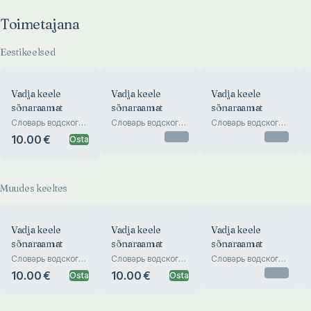
Toimetajana
Eestikeelsed
Vadja keele
Vadja keele
Vadja keele
sõnaraamat
sõnaraamat
sõnaraamat
Словарь водского
Словарь водского
Словарь водского
языка. Slovar
языка
языка. Slovar
Otsas
Otsas
10.00 €
Osta
vodskovo jazõka
vodskovo jazõka
Muudes keeltes
Vadja keele
Vadja keele
Vadja keele
sõnaraamat
sõnaraamat
sõnaraamat
Словарь водского
Словарь водского
Словарь водского
языка. Slovar
языка. Slovar
языка
Otsas
10.00 €
10.00 €
Osta
Osta
vodskovo jazõka
vodskovo jazõka