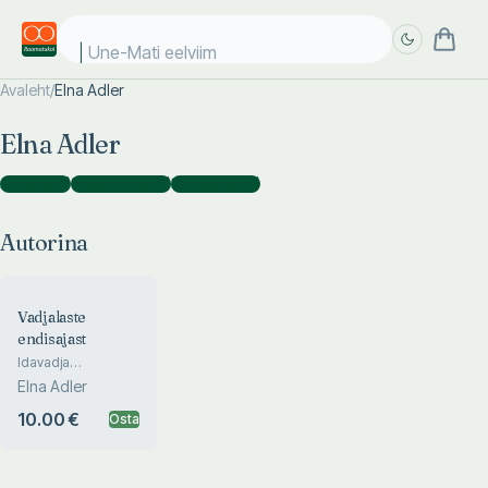
Une-Mati eelviimas
Avaleht
/
Elna Adler
Täpsem
Täpsem
Elna Adler
otsing
otsing
Autorina
(
1
)
Toimetajana
(
4
)
Koostajana
(
1
)
Autorina
Vadjalaste
endisajast
Idavadja
murdetekste
Elna Adler
10.00 €
Osta