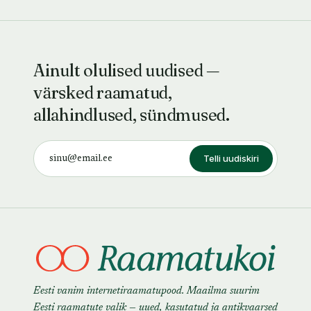
Ainult olulised uudised —
värsked raamatud,
allahindlused, sündmused.
Telli uudiskiri
Eesti vanim internetiraamatupood. Maailma suurim
Eesti raamatute valik — uued, kasutatud ja antikvaarsed