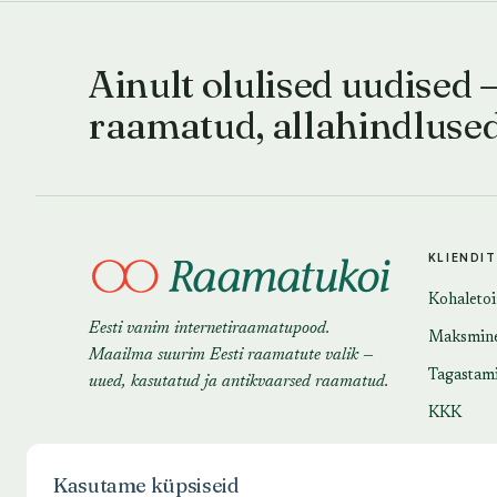
Ainult olulised uudised 
raamatud, allahindluse
KLIENDI
Kohaleto
Eesti vanim internetiraamatupood.
Maksmin
Maailma suurim Eesti raamatute valik —
Tagastam
uued, kasutatud ja antikvaarsed raamatud.
KKK
Kasutame küpsiseid