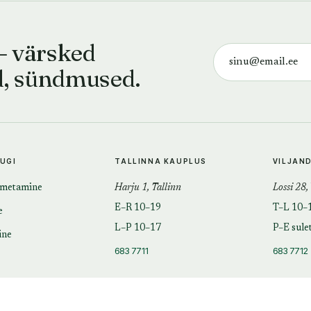
— värsked
d, sündmused.
TUGI
TALLINNA KAUPLUS
VILJAN
imetamine
Harju 1, Tallinn
Lossi 28,
E–R 10–19
T–L 10–
e
L–P 10–17
P–E sule
ine
683 7711
683 7712