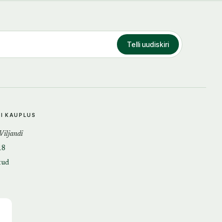
Telli uudiskiri
DI KAUPLUS
 Viljandi
18
tud