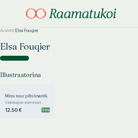
Avaleht
/
Elsa Fouqier
Otsi täpsemalt
Otsi täpsemalt
Elsa Fouqier
Illustraatorina
(
1
)
Illustraatorina
Minu suur piltsõnastik
Väikelapse esimesed
sõnad
12.50 €
Osta