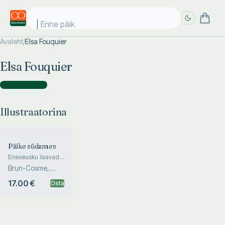
Enne päike
Avaleht
/
Elsa Fouquier
Täpsem
Täpsem
Elsa Fouquier
otsing
otsing
Illustraatorina
(
1
)
Illustraatorina
Päike südames
Eneseusku lisavad
lood
Brun-Cosme,
Bouquet
17.00 €
Osta