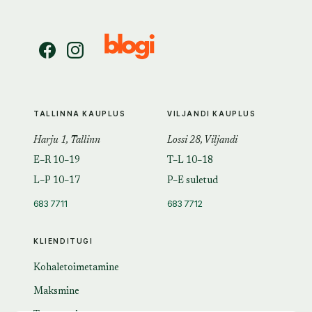
TALLINNA KAUPLUS
VILJANDI KAUPLUS
Harju 1, Tallinn
Lossi 28, Viljandi
E–R 10–19
T–L 10–18
L–P 10–17
P–E suletud
683 7711
683 7712
KLIENDITUGI
Kohaletoimetamine
Maksmine