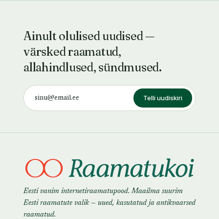
Ainult olulised uudised —
värsked raamatud,
allahindlused, sündmused.
Telli uudiskiri
Eesti vanim internetiraamatupood. Maailma suurim
Eesti raamatute valik — uued, kasutatud ja antikvaarsed
raamatud.