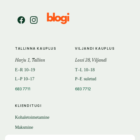
TALLINNA KAUPLUS
VILJANDI KAUPLUS
Harju 1, Tallinn
Lossi 28, Viljandi
E–R 10–19
T–L 10–18
L–P 10–17
P–E suletud
683 7711
683 7712
KLIENDITUGI
Kohaletoimetamine
Maksmine
Tagastamine