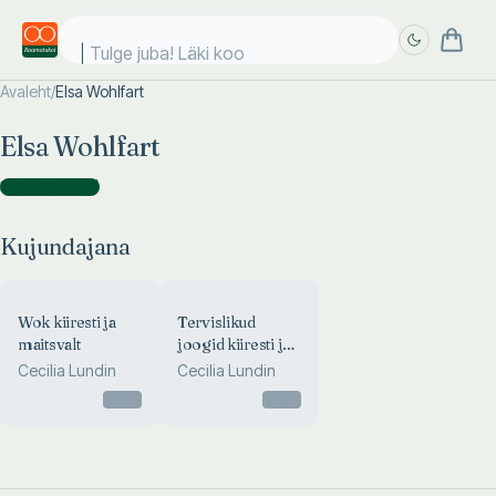
Tulge juba! Läki kool
Avaleht
/
Elsa Wohlfart
Täpsem
Täpsem
Elsa Wohlfart
otsing
otsing
Kujundajana
(
2
)
Kujundajana
Wok kiiresti ja
Tervislikud
maitsvalt
joogid kiiresti ja
maitsvalt
Cecilia Lundin
Cecilia Lundin
Otsas
Otsas