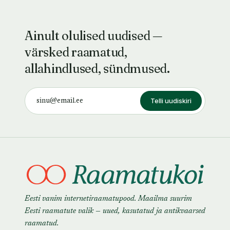
Ainult olulised uudised —
värsked raamatud,
allahindlused, sündmused.
Telli uudiskiri
Eesti vanim internetiraamatupood. Maailma suurim
Eesti raamatute valik — uued, kasutatud ja antikvaarsed
raamatud.