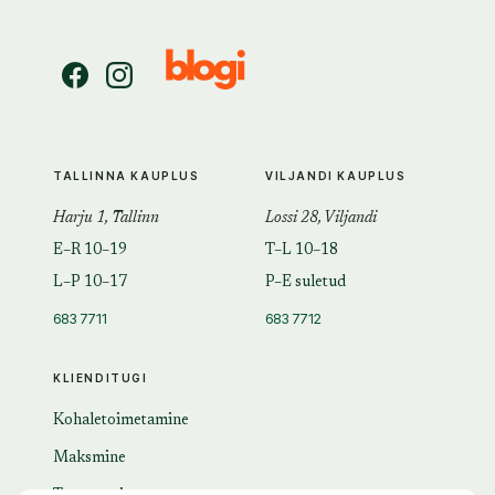
TALLINNA KAUPLUS
VILJANDI KAUPLUS
Harju 1, Tallinn
Lossi 28, Viljandi
E–R 10–19
T–L 10–18
L–P 10–17
P–E suletud
683 7711
683 7712
KLIENDITUGI
Kohaletoimetamine
Maksmine