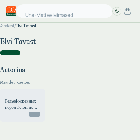
Une-Mati eelviimased k
Avaleht
/
Elvi Tavast
Täpsem
Täpsem
Elvi Tavast
otsing
otsing
Autorina
(
1
)
Autorina
Muudes keeltes
Рельеф коренных
пород Эстонии.
Reljef korennõh
Otsas
porod Estonii