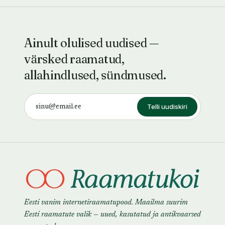
Ainult olulised uudised —
värsked raamatud,
allahindlused, sündmused.
Telli uudiskiri
Eesti vanim internetiraamatupood. Maailma suurim
Eesti raamatute valik — uued, kasutatud ja antikvaarsed