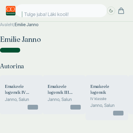
K
Avaleht
/
Emilie Janno
Täpsem
Täpsem
Emilie Janno
otsing
otsing
Autorina
(
6
)
Autorina
Emakeele
Emakeele
Emakeele
lugemik IV
lugemik III
lugemik
klassile
klassile
IV klassile
Janno, Salun
Janno, Salun
Janno, Salun
Otsas
Otsas
Otsas