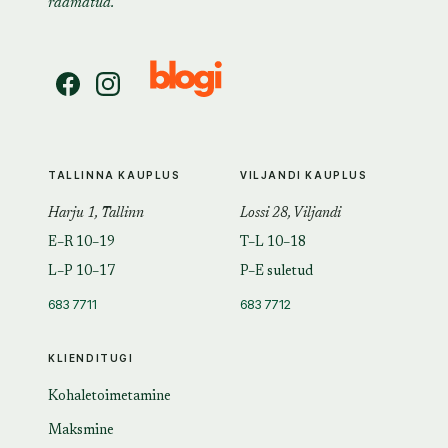
raamatud.
TALLINNA KAUPLUS
VILJANDI KAUPLUS
Harju 1, Tallinn
Lossi 28, Viljandi
E–R 10–19
T–L 10–18
L–P 10–17
P–E suletud
683 7711
683 7712
KLIENDITUGI
Kohaletoimetamine
Maksmine