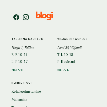
TALLINNA KAUPLUS
VILJANDI KAUPLUS
Harju 1, Tallinn
Lossi 28, Viljandi
E–R 10–19
T–L 10–18
L–P 10–17
P–E suletud
683 7711
683 7712
KLIENDITUGI
Kohaletoimetamine
Maksmine