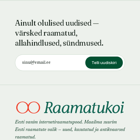
Ainult olulised uudised —
värsked raamatud,
allahindlused, sündmused.
Telli uudiskiri
Eesti vanim internetiraamatupood. Maailma suurim
Eesti raamatute valik — uued, kasutatud ja antikvaarsed
raamatud.