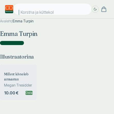
Korstna ja küttekold
Avaleht
/
Emma Turpin
Täpsem
Täpsem
Emma Turpin
otsing
otsing
Illustraatorina
(
1
)
Illustraatorina
Millest kõneleb
armastus
Megan Tresidder
10.00 €
Osta