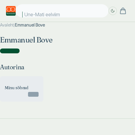
Une-Mati eelviima
Avaleht
/
Emmanuel Bove
Täpsem
Täpsem
Emmanuel Bove
otsing
otsing
Autorina
(
1
)
Autorina
Minu sõbrad
Otsas