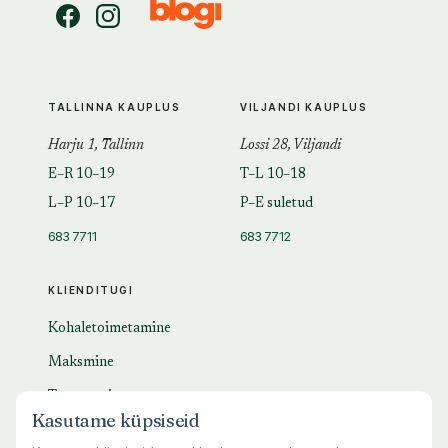
TALLINNA KAUPLUS
VILJANDI KAUPLUS
Harju 1, Tallinn
Lossi 28, Viljandi
E–R 10–19
T–L 10–18
L–P 10–17
P–E suletud
683 7711
683 7712
KLIENDITUGI
Kohaletoimetamine
Maksmine
Tagastamine
Kasutame küpsiseid
KKK