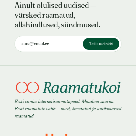
Ainult olulised uudised —
värsked raamatud,
allahindlused, sündmused.
Telli uudiskiri
Eesti vanim internetiraamatupood. Maailma suurim
Eesti raamatute valik — uued, kasutatud ja antikvaarsed
raamatud.