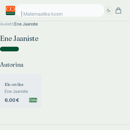
Matemaatika kosmo
Avaleht
/
Ene Jaaniste
Täpsem
Täpsem
Ene Jaaniste
otsing
otsing
Autorina
(
1
)
Autorina
Elu on ilus
Ene Jaaniste
6.00 €
Osta