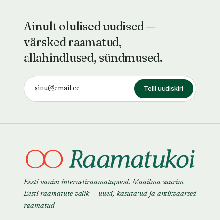
Ainult olulised uudised —
värsked raamatud,
allahindlused, sündmused.
Telli uudiskiri
Eesti vanim internetiraamatupood. Maailma suurim
Eesti raamatute valik — uued, kasutatud ja antikvaarsed
raamatud.