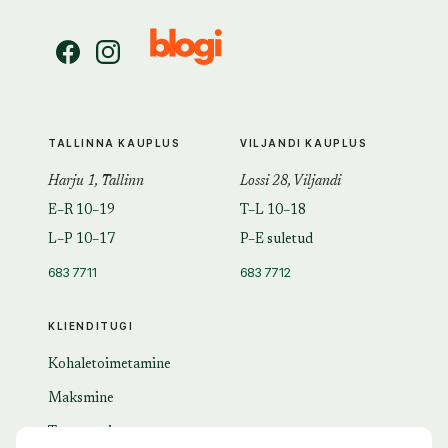
TALLINNA KAUPLUS
VILJANDI KAUPLUS
Harju 1, Tallinn
Lossi 28, Viljandi
E–R 10–19
T–L 10–18
L–P 10–17
P–E suletud
683 7711
683 7712
KLIENDITUGI
Kohaletoimetamine
Maksmine
Tagastamine