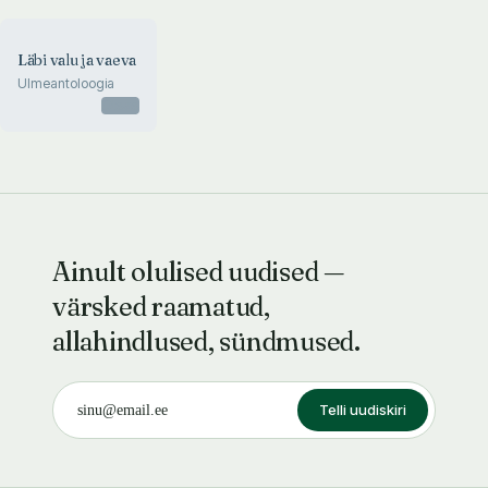
Läbi valu ja vaeva
Ulmeantoloogia
Otsas
Ainult olulised uudised —
värsked raamatud,
allahindlused, sündmused.
Telli uudiskiri