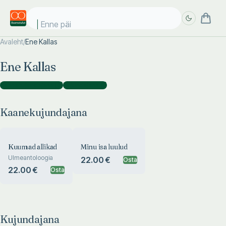
Enne päik
Avaleht
/
Ene Kallas
Täpsem
Täpsem
Ene Kallas
otsing
otsing
Kaanekujundajana
(
2
)
Kujundajana
(
1
)
Kaanekujundajana
Kuumad allikad
Minu isa luulud
Ulmeantoloogia
22.00 €
Osta
22.00 €
Osta
Kujundajana