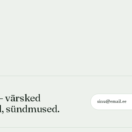
— värsked
d, sündmused.