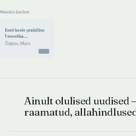
Muudes keeltes
Eesti keele praktiline
foneetika.
Praktitšeskaja fonetika
Õispuu, Muru
estonskava jazõka
Otsas
Ainult olulised uudised 
raamatud, allahindluse