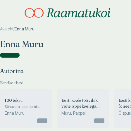
Avaleht
/
Enna Muru
Otsi täpsemalt
Otsi täpsemalt
Enna Muru
Autorina
(
3
)
Autorina
Eestikeelsed
100 teksti
Eesti keele töövihik
Eesti k
vene õppekeelega
foneet
Sõnavara laiendamise
harjutusi venekeelsele
koolidele
Prakti
Enna Muru
Muru, Pappel
Õispuu
koolile
estons
Otsas
Otsas