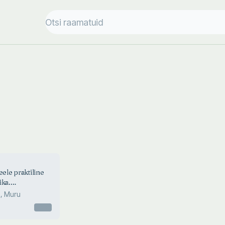
eele praktiline
ika.
tšeskaja fonetika
, Muru
kava jazõka
Otsas