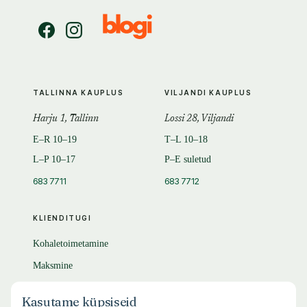
TALLINNA KAUPLUS
VILJANDI KAUPLUS
Harju 1, Tallinn
Lossi 28, Viljandi
E–R 10–19
T–L 10–18
L–P 10–17
P–E suletud
683 7711
683 7712
KLIENDITUGI
Kohaletoimetamine
Maksmine
Tagastamine
Kasutame küpsiseid