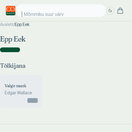
Mõmmiku suur värvi
Avaleht
/
Epp Eek
Täpsem
Täpsem
Epp Eek
otsing
otsing
Tõlkijana
(
1
)
Tõlkijana
Valge mask
Edgar Wallace
Otsas