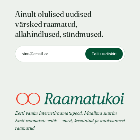
Ainult olulised uudised —
värsked raamatud,
allahindlused, sündmused.
Telli uudiskiri
Eesti vanim internetiraamatupood. Maailma suurim
Eesti raamatute valik — uued, kasutatud ja antikvaarsed
raamatud.