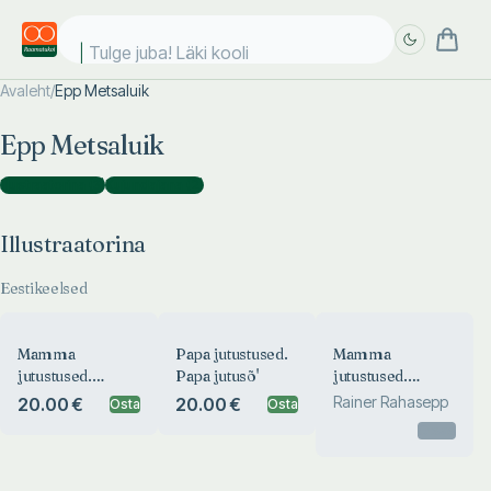
Tulge juba! Läki kooli!
Avaleht
/
Epp Metsaluik
Täpsem
Täpsem
Epp Metsaluik
otsing
otsing
Illustraatorina
(
3
)
Kujundajana
(
2
)
Illustraatorina
Eestikeelsed
Mamma
Papa jutustused.
Mamma
jutustused.
Papa jutusõ'
jutustused.
Mamma jutusõ’
Mamma jutusõ’
Rainer Rahasepp
20.00 €
20.00 €
Osta
Osta
Otsas