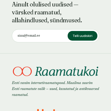
Ainult olulised uudised —
värsked raamatud,
allahindlused, sündmused.
Telli uudiskiri
Eesti vanim internetiraamatupood. Maailma suurim
Eesti raamatute valik — uued, kasutatud ja antikvaarsed
raamatud.