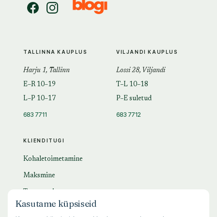
TALLINNA KAUPLUS
VILJANDI KAUPLUS
Harju 1, Tallinn
Lossi 28, Viljandi
E–R 10–19
T–L 10–18
L–P 10–17
P–E suletud
683 7711
683 7712
KLIENDITUGI
Kohaletoimetamine
Maksmine
Tagastamine
Kasutame küpsiseid
KKK