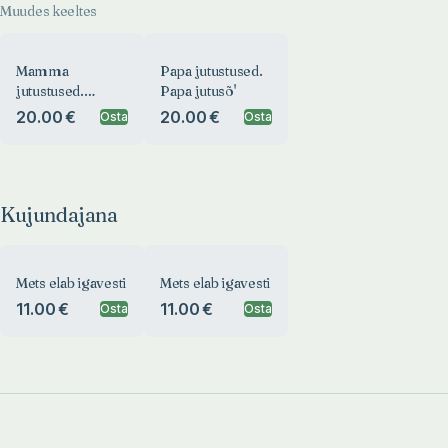
Muudes keeltes
Mamma
Papa jutustused.
jutustused.
Papa jutusõ'
Mamma jutusõ’
20.00 €
20.00 €
Osta
Osta
Kujundajana
Mets elab igavesti
Mets elab igavesti
11.00 €
11.00 €
Osta
Osta