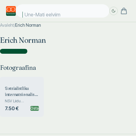
Une-Mati eelviima
Avaleht
/
Erich Norman
Täpsem
Täpsem
Erich Norman
otsing
otsing
Fotograafina
(
1
)
Fotograafina
Sotsialistliku
internatsionalismi
vaimust kantud
NSV Liidu
moodustamise 60.
kunst
7.50 €
Osta
aastapäevale
pühendatud Eesti
NSV loomeliitude
juhatuste
ühispleenumi
materjale