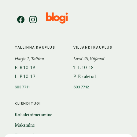
TALLINNA KAUPLUS
VILJANDI KAUPLUS
Harju 1, Tallinn
Lossi 28, Viljandi
E–R 10–19
T–L 10–18
L–P 10–17
P–E suletud
683 7711
683 7712
KLIENDITUGI
Kohaletoimetamine
Maksmine
Tagastamine