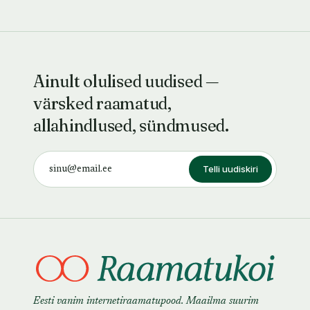
keskkoolist
Ainult olulised uudised —
värsked raamatud,
allahindlused, sündmused.
Telli uudiskiri
Eesti vanim internetiraamatupood. Maailma suurim