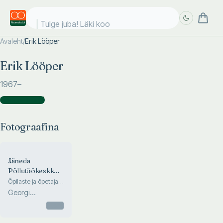
Tulge juba! Läki kool
Avaleht
/
Erik Lööper
Täpsem
Täpsem
Erik Lööper
otsing
otsing
1967
–
Fotograafina
(
1
)
Fotograafina
Jäneda
Põllutöökeskkool
1918-2000
Õpilaste ja õpetajate
mälestusi,
Georgi
ajakirjanduses
Särekanno
ilmunud artikleid
Otsas
Eesti esimesest
põllumeeste