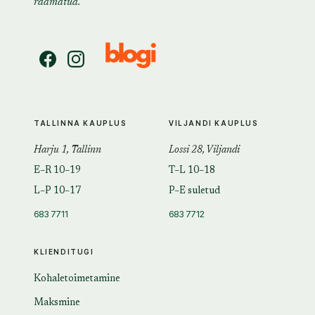
raamatud.
TALLINNA KAUPLUS
VILJANDI KAUPLUS
Harju 1, Tallinn
Lossi 28, Viljandi
E–R 10–19
T–L 10–18
L–P 10–17
P–E suletud
683 7711
683 7712
KLIENDITUGI
Kohaletoimetamine
Maksmine