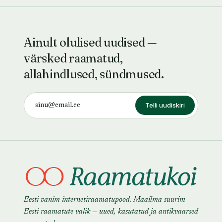
Ainult olulised uudised —
värsked raamatud,
allahindlused, sündmused.
Telli uudiskiri
Eesti vanim internetiraamatupood. Maailma suurim
Eesti raamatute valik — uued, kasutatud ja antikvaarsed