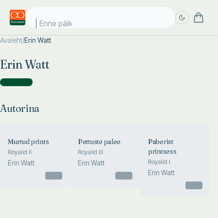
Enne päike
Avaleht
/
Erin Watt
Täpsem
Täpsem
Erin Watt
otsing
otsing
Autorina
(
3
)
Autorina
Murtud prints
Pettuste palee
Paberist
printsess
Royalid II
Royalid III
Royalid I
Erin Watt
Erin Watt
Erin Watt
Otsas
Otsas
Otsas