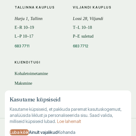
TALLINNA KAUPLUS
VILJANDI KAUPLUS
Harju 1, Tallinn
Lossi 28, Viljandi
E–R 10–19
T–L 10–18
L–P 10–17
P–E suletud
683 7711
683 7712
KLIENDITUGI
Kohaletoimetamine
Maksmine
Tagastamine
Kasutame küpsiseid
KKK
Kasutame küpsiseid, et pakkuda paremat kasutuskogemust,
analüüsida liiklust ja personaliseerida sisu. Saad valida,
milliseid küpsiseid lubad.
Loe lahemalt
© 1995–
2026
Kuutõrvaja OÜ · reg. 10463994
Luba kõik
Ainult vajalikud
Kohanda
·
·
·
Kasutustingimused
Privaatsus
Andmete kustutamine
Küpsised