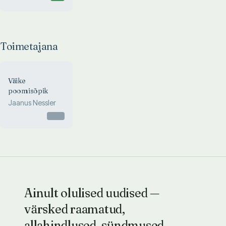
Toimetajana
Väike
poomisõpik
Jaanus Nessler
Otsas
Ainult olulised uudised —
värsked raamatud,
allahindlused, sündmused.