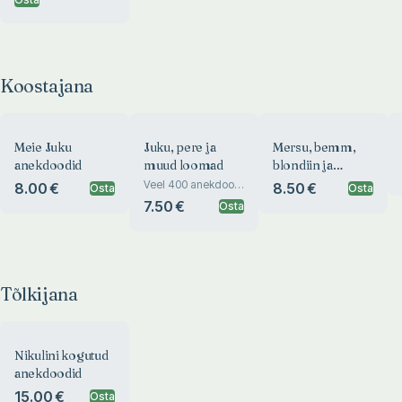
Koostajana
Meie Juku
Juku, pere ja
Mersu, bemm,
anekdoodid
muud loomad
blondiin ja
semud
Veel 400 anekdooti
8.00 €
8.50 €
Osta
Osta
väsimatust
7.50 €
Osta
vigurivändast
Tõlkijana
Nikulini kogutud
anekdoodid
15.00 €
Osta