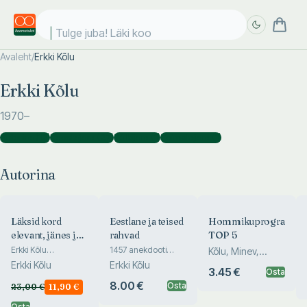
Tulge juba! Läki kooli
Avaleht
/
Erkki Kõlu
Täpsem
Täpsem
Erkki Kõlu
otsing
otsing
1970
–
Autorina
(
12
)
Koostajana
(
27
)
Tõlkijana
(
1
)
Toimetajana
(
1
)
Autorina
Läksid kord
Eestlane ja teised
Hommikuprogrammi
elevant, jänes ja
rahvad
TOP 5
siil...
Erkki Kõlu
1457 anekdooti
Kõlu, Minev,
anekdoote
erinevatest
Erkki Kõlu
Erkki Kõlu
Roosileht
3.45 €
loomariigist
rahvustest
Osta
8.00 €
Osta
23,00
€
11,90
€
Osta