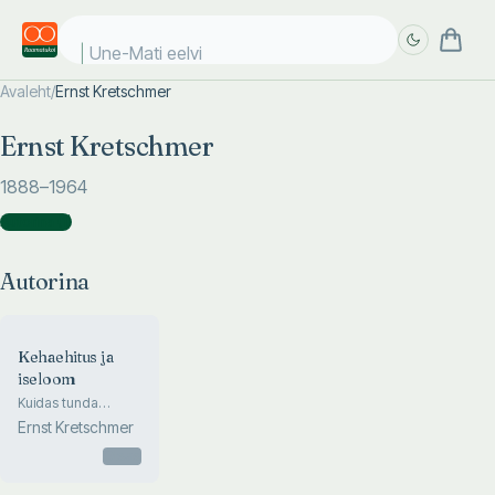
Une-Mati eelvii
Avaleht
/
Ernst Kretschmer
Täpsem
Täpsem
Ernst Kretschmer
otsing
otsing
1888
–1964
Autorina
(
1
)
Autorina
Kehaehitus ja
iseloom
Kuidas tunda
inimesi nende
Ernst Kretschmer
välimuse järgi?
Otsas