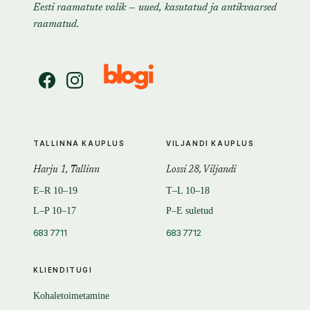
Eesti raamatute valik — uued, kasutatud ja antikvaarsed
raamatud.
TALLINNA KAUPLUS
VILJANDI KAUPLUS
Harju 1, Tallinn
Lossi 28, Viljandi
E–R 10–19
T–L 10–18
L–P 10–17
P–E suletud
683 7711
683 7712
KLIENDITUGI
Kohaletoimetamine