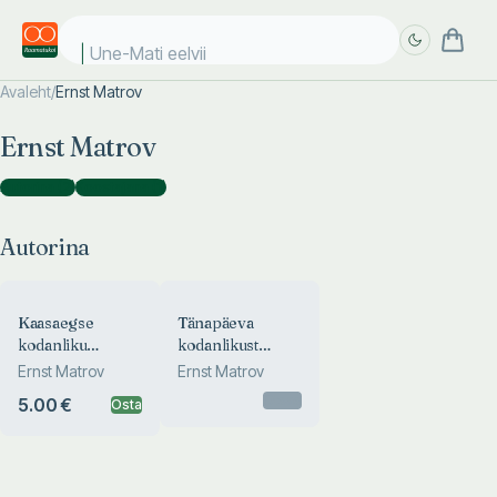
Une-Mati eelviim
Avaleht
/
Ernst Matrov
Täpsem
Täpsem
Ernst Matrov
otsing
otsing
Autorina
(
2
)
Koostajana
(
1
)
Autorina
Kaasaegse
Tänapäeva
kodanliku
kodanlikust
sotsioloogia
sotsioloogiast
Ernst Matrov
Ernst Matrov
põhisuundadest
Otsas
5.00 €
Osta