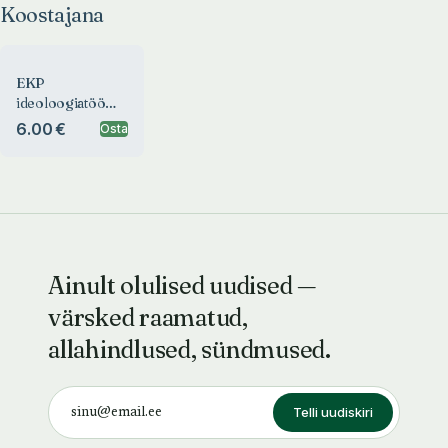
Koostajana
EKP
ideoloogiatöö
kogemusi
6.00 €
Osta
Ainult olulised uudised —
värsked raamatud,
allahindlused, sündmused.
Telli uudiskiri