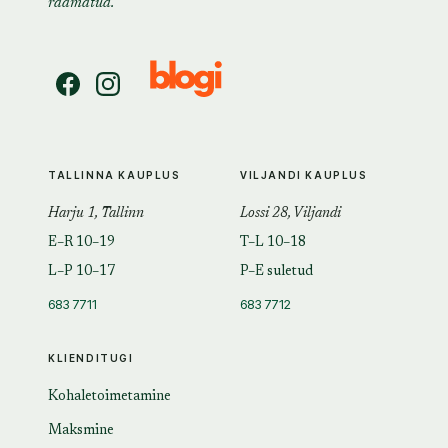
raamatud.
TALLINNA KAUPLUS
VILJANDI KAUPLUS
Harju 1, Tallinn
Lossi 28, Viljandi
E–R 10–19
T–L 10–18
L–P 10–17
P–E suletud
683 7711
683 7712
KLIENDITUGI
Kohaletoimetamine
Maksmine