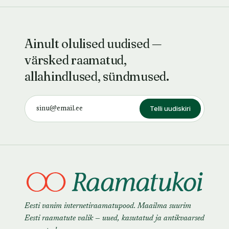
Ainult olulised uudised —
värsked raamatud,
allahindlused, sündmused.
Telli uudiskiri
Eesti vanim internetiraamatupood. Maailma suurim
Eesti raamatute valik — uued, kasutatud ja antikvaarsed