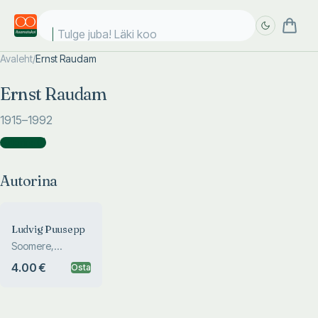
Tulge juba! Läki kool
Avaleht
/
Ernst Raudam
Täpsem
Täpsem
Ernst Raudam
otsing
otsing
1915
–1992
Autorina
(
1
)
Autorina
Ludvig Puusepp
Soomere,
Raudam
4.00 €
Osta