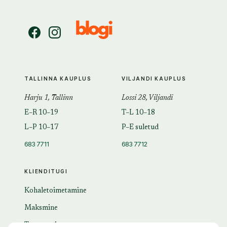
TALLINNA KAUPLUS
VILJANDI KAUPLUS
Harju 1, Tallinn
Lossi 28, Viljandi
E–R 10–19
T–L 10–18
L–P 10–17
P–E suletud
683 7711
683 7712
KLIENDITUGI
Kohaletoimetamine
Maksmine
Tagastamine