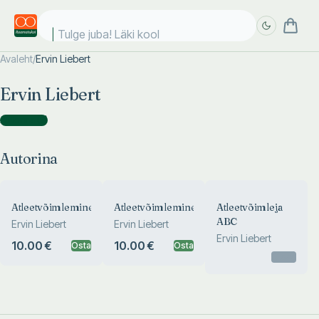
Tulge juba! Läki kooli
Avaleht
/
Ervin Liebert
Täpsem
Täpsem
Ervin Liebert
otsing
otsing
Autorina
(
3
)
Autorina
Atleetvõimlemine
Atleetvõimlemine
Atleetvõimleja
ABC
Ervin Liebert
Ervin Liebert
Ervin Liebert
10.00 €
10.00 €
Osta
Osta
Otsas