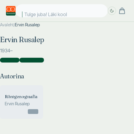
Tulge juba! Läki kooli
Avaleht
/
Ervin Rusalep
Täpsem
Täpsem
Ervin Rusalep
otsing
otsing
1934
–
Autorina
(
1
)
Koostajana
(
1
)
Autorina
Röntgenograafia
Ervin Rusalep
Otsas