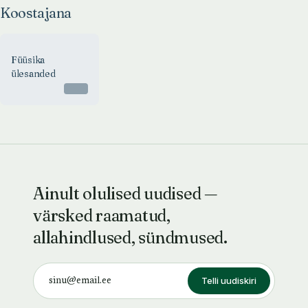
Koostajana
Füüsika
ülesanded
Otsas
Ainult olulised uudised —
värsked raamatud,
allahindlused, sündmused.
Telli uudiskiri