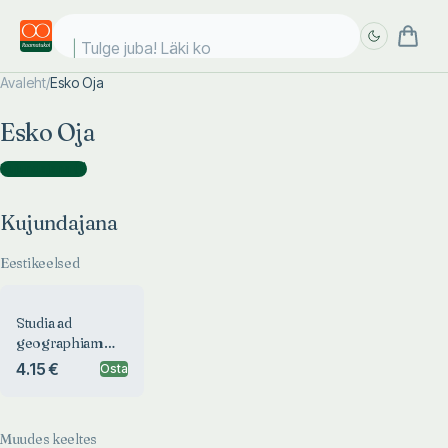
Tulge juba! Läki koo
Avaleht
/
Esko Oja
Täpsem
Täpsem
Esko Oja
otsing
otsing
Kujundajana
(
1
)
Kujundajana
Eestikeelsed
Studia ad
geographiam
linguarum
4.15 €
Osta
pertinentia
Muudes keeltes