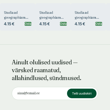
Studia ad
Studia ad
Studia ad
geographiam
geographiam
geographiam
linguarum
linguarum
linguarum
4.15 €
4.15 €
4.15 €
Osta
Osta
Osta
pertinentia
pertinentia
pertinentia
Ainult olulised uudised —
värsked raamatud,
allahindlused, sündmused.
Telli uudiskiri