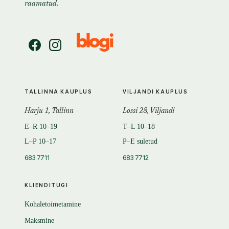
raamatud.
TALLINNA KAUPLUS
VILJANDI KAUPLUS
Harju 1, Tallinn
Lossi 28, Viljandi
E–R 10–19
T–L 10–18
L–P 10–17
P–E suletud
683 7711
683 7712
KLIENDITUGI
Kohaletoimetamine
Maksmine