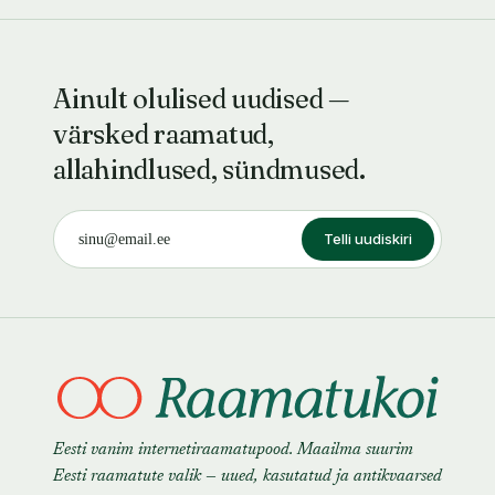
Ainult olulised uudised —
värsked raamatud,
allahindlused, sündmused.
Telli uudiskiri
Eesti vanim internetiraamatupood. Maailma suurim
Eesti raamatute valik — uued, kasutatud ja antikvaarsed