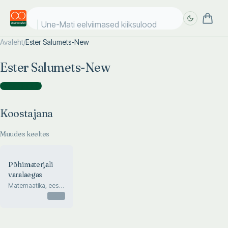
Une-Mati eelviimased kiiksulood
Avaleht
/
Ester Salumets-New
Täpsem
Täpsem
Ester Salumets-New
otsing
otsing
Koostajana
(
1
)
Koostajana
Muudes keeltes
Põhimaterjali
varalaegas
Matemaatika, eesti
keele ja inglise
Otsas
keele põhimaterjal
põhikoolile ja
gümnaasiumile