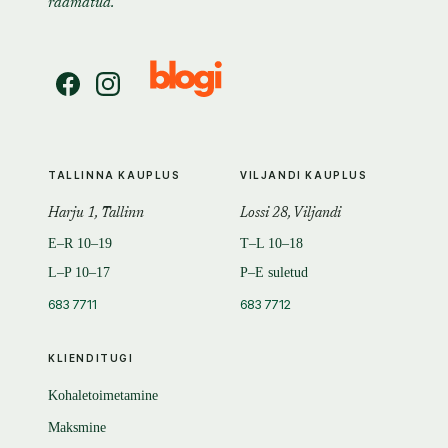
raamatud.
TALLINNA KAUPLUS
VILJANDI KAUPLUS
Harju 1, Tallinn
Lossi 28, Viljandi
E–R 10–19
T–L 10–18
L–P 10–17
P–E suletud
683 7711
683 7712
KLIENDITUGI
Kohaletoimetamine
Maksmine