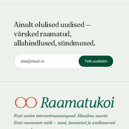
Ainult olulised uudised —
värsked raamatud,
allahindlused, sündmused.
Telli uudiskiri
Eesti vanim internetiraamatupood. Maailma suurim
Eesti raamatute valik — uued, kasutatud ja antikvaarsed