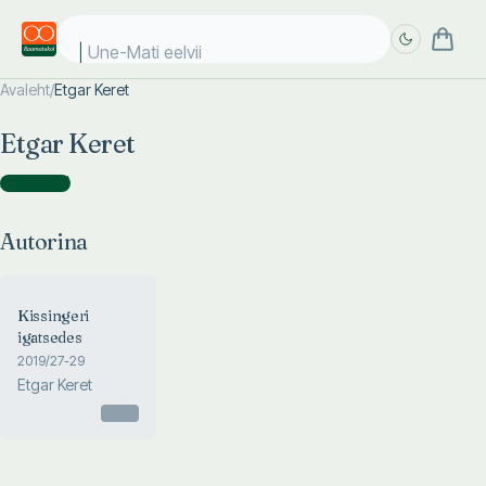
Une-Mati eelviim
Avaleht
/
Etgar Keret
Täpsem
Täpsem
Etgar Keret
otsing
otsing
Autorina
(
1
)
Autorina
Kissingeri
igatsedes
2019/27-29
Etgar Keret
Otsas