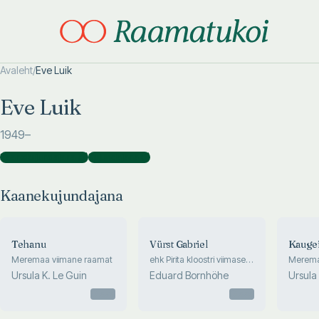
Avaleht
/
Eve Luik
Otsi täpsemalt
Otsi täpsemalt
Eve Luik
1949
–
Kaanekujundajana
(
5
)
Kujundajana
(
1
)
Kaanekujundajana
Tehanu
Vürst Gabriel
Kaugei
Meremaa viimane raamat
ehk Pirita kloostri viimased
Meremaa 
päevad. Ajalooline
Ursula K. Le Guin
Eduard Bornhöhe
Ursula
jutustus suurest Liivi sõjast
Otsas
(1558-1583)
Otsas