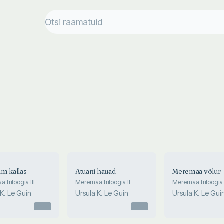
m kallas
Atuani hauad
Meremaa võlur
triloogia III
Meremaa triloogia II
Meremaa triloogia 
 K. Le Guin
Ursula K. Le Guin
Ursula K. Le Gui
Otsas
Otsas