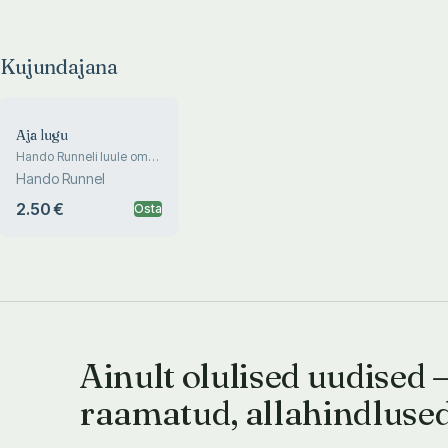
Kujundajana
Aja lugu
Hando Runneli luule oma
laulukavaks koostanud
Hando Runnel
Väino Uibo
2.50 €
Osta
Ainult olulised uudised 
raamatud, allahindluse