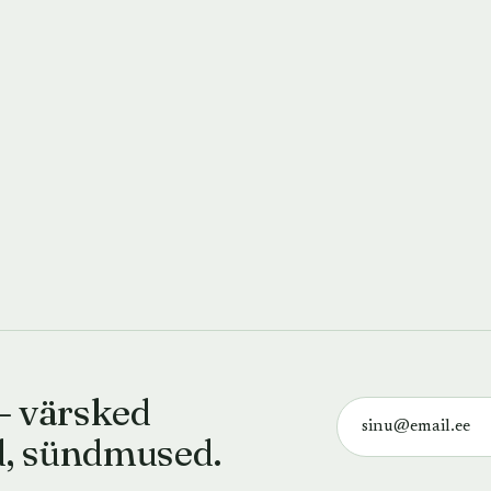
— värsked
d, sündmused.