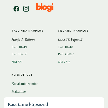
TALLINNA KAUPLUS
VILJANDI KAUPLUS
Harju 1, Tallinn
Lossi 28, Viljandi
E–R 10–19
T–L 10–18
L–P 10–17
P–E suletud
683 7711
683 7712
KLIENDITUGI
Kohaletoimetamine
Maksmine
Tagastamine
Kasutame küpsiseid
KKK