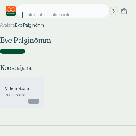
Tulge juba! Läki kooli
Avaleht
/
Eve Palginõmm
Täpsem
Täpsem
Eve Palginõmm
otsing
otsing
Koostajana
(
1
)
Koostajana
Villem Raam
Bibliograafia
Otsas