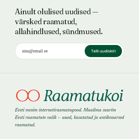
Ainult olulised uudised —
värsked raamatud,
allahindlused, sündmused.
Telli uudiskiri
Eesti vanim internetiraamatupood. Maailma suurim
Eesti raamatute valik — uued, kasutatud ja antikvaarsed
raamatud.