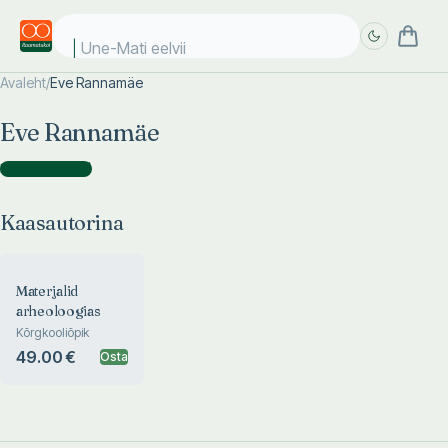
Une-Mati eelviim
Avaleht
/
Eve Rannamäe
Täpsem
Täpsem
Eve Rannamäe
otsing
otsing
Kaasautorina
(
1
)
Kaasautorina
Materjalid
arheoloogias
Kõrgkooliõpik
49.00 €
Osta