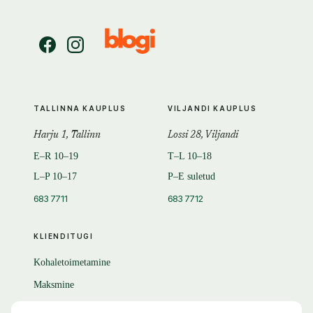
TALLINNA KAUPLUS
VILJANDI KAUPLUS
Harju 1, Tallinn
Lossi 28, Viljandi
E–R 10–19
T–L 10–18
L–P 10–17
P–E suletud
683 7711
683 7712
KLIENDITUGI
Kohaletoimetamine
Maksmine
Tagastamine