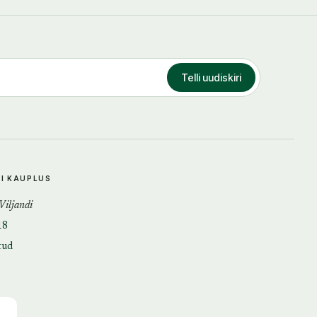
Telli uudiskiri
DI KAUPLUS
 Viljandi
18
tud