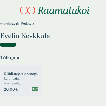
Avaleht
/
Evelin Keskküla
Otsi täpsemalt
Otsi täpsemalt
Evelin Keskküla
Tõlkijana
(
1
)
Tõlkijana
Nüüdisaegse strateegia
kujundajad
Machiavellist
tuumaajastuni
20.00 €
Osta