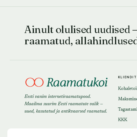
Ainult olulised uudised 
raamatud, allahindluse
KLIENDI
Kohaleto
Eesti vanim internetiraamatupood.
Maksmin
Maailma suurim Eesti raamatute valik —
Tagastam
uued, kasutatud ja antikvaarsed raamatud.
KKK