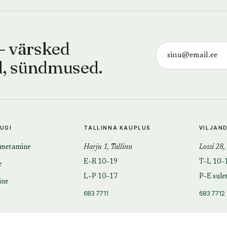
— värsked
d, sündmused.
TUGI
TALLINNA KAUPLUS
VILJAN
imetamine
Harju 1, Tallinn
Lossi 28,
E–R 10–19
T–L 10–
e
L–P 10–17
P–E sule
ine
683 7711
683 7712