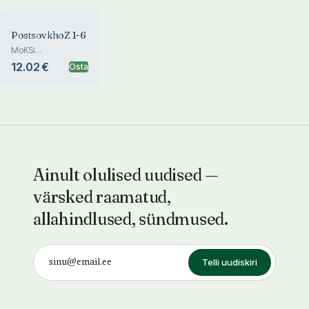
PostsovkhoZ 1-6
MoKSi
kunstisümpoosioni
12.02 €
Osta
antoloogia. An
anthology of MoKS
International Art
Symposium
Ainult olulised uudised —
värsked raamatud,
allahindlused, sündmused.
Telli uudiskiri