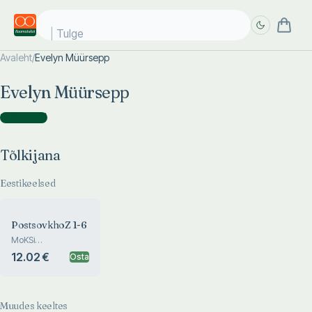
Tulge j
Avaleht
/
Evelyn Müürsepp
Täpsem
Täpsem
Evelyn Müürsepp
otsing
otsing
Tõlkijana
(
1
)
Tõlkijana
Eestikeelsed
PostsovkhoZ 1-6
MoKSi
kunstisümpoosioni
12.02 €
Osta
antoloogia. An
anthology of MoKS
International Art
Symposium
Muudes keeltes