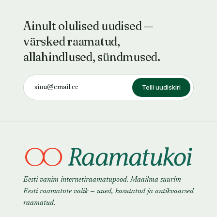
Ainult olulised uudised —
värsked raamatud,
allahindlused, sündmused.
Telli uudiskiri
Eesti vanim internetiraamatupood. Maailma suurim
Eesti raamatute valik — uued, kasutatud ja antikvaarsed
raamatud.