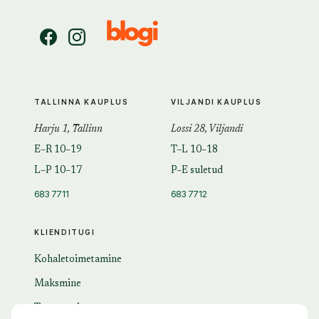
TALLINNA KAUPLUS
VILJANDI KAUPLUS
Harju 1, Tallinn
Lossi 28, Viljandi
E–R 10–19
T–L 10–18
L–P 10–17
P–E suletud
683 7711
683 7712
KLIENDITUGI
Kohaletoimetamine
Maksmine
Tagastamine