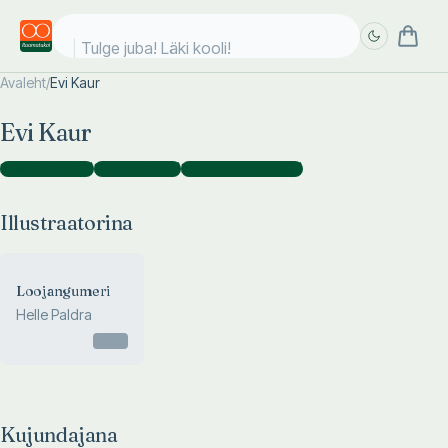
Tulge juba! Läki kooli!
Avaleht
/
Evi Kaur
Täpsem
Täpsem
Evi Kaur
otsing
otsing
Illustraatorina
(
1
)
Kujundajana
(
1
)
Kaanekujundajana
(
1
)
Illustraatorina
Loojangumeri
Helle Paldra
Otsas
Kujundajana