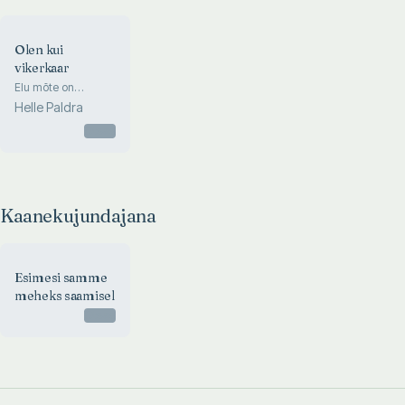
Olen kui
vikerkaar
Elu mõte on
armastus
Helle Paldra
Otsas
Kaanekujundajana
Esimesi samme
meheks saamisel
Otsas